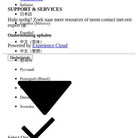
Italiano
SUPPORT & SERVICES
日本語
Hulp nodig? Zoek naar meer resources of neem contact met een
Alles wissen
Gereed
Español (México)
expert op.
Español
Ondersteuning ophalen
中文（简体）
Powered by
Experience Cloud
中文（繁體）
Nederlands
한국어
Русский
Português (Brasil)
Suomi
Dansk
Svenska
Geen resultaten
Hier zijn enkele zoektips
Controleer de spelling van uw trefwoorden.
Select Org