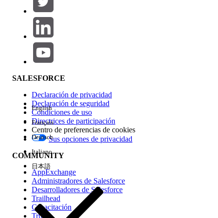
Agregar
Área de productos
Repercusión de función
SALESFORCE
Declaración de privacidad
Declaración de seguridad
English
Condiciones de uso
Directrices de participación
Français
Centro de preferencias de cookies
Deutsch
Sus opciones de privacidad
Edición
Italiano
COMMUNITY
日本語
AppExchange
Administradores de Salesforce
Desarrolladores de Salesforce
Trailhead
Experiencia
Capacitación
Trust