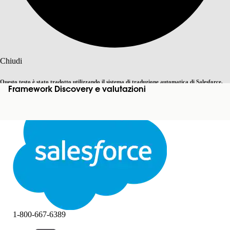
Cerca
Chiudi
Questo testo è stato tradotto utilizzando il sistema di traduzione automatica di Salesforce.
Framework Discovery e valutazioni
Passa all'inglese
Non ora
Ulteriori dettagli sono disponibili
qui
.
Chiudi
Chiudi
1-800-667-6389