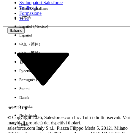
Sviluppatori Salesforce
Trailhead
Select Org
Italiano
Esperienza
Formazione
日本語
Trust
Español (México)
Italiano
Español
Cancella tutto
Chiudi
中文（简体）
中文（繁體）
한국어
Русский
Português (Brasil)
Suomi
Dansk
Svenska
Select Org
Nederlands
© Copyright 2026, Salesforce.com Inc. Tutti i diritti riservati. Vari
marchi di proprietà dei rispettivi titolari.
Norsk
salesforce.com Italy S.r.l., Piazza Filippo Meda 5, 20121 Milano
Nessun risultato