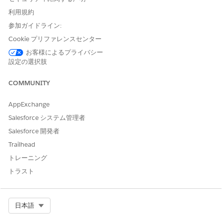
表示ラベル名がユーザーインターフェースに表示されます。た
利用規約
とえば、
や
「調査の質問共有ルール」
「Omni Process 共有
参加ガイドライン:
と入力します。ルール名は API および管理パッケー
ルール」
Cookie プリファレンスセンター
ジが使用する一意の名前です。
ルールタイプに
[条件に基づくゲストユーザーアクセス]
を選
お客様によるプライバシー
択します。
設定の選択肢
共有ルールに含めるためにレコードが一致する必要がある [項
目]、[演算子]、[値] 条件を指定します。
COMMUNITY
使用可能な項目は、選択したオブジェクトによって異なり、値
は常に数字か文字列です。条件間の AND 関係を変更するに
AppExchange
は、
[検索条件ロジックを追加]
をクリックします。値条件は
Salesforce システム管理者
240 文字までに制限され、この制限を超える文字列または選
Salesforce 開発者
択リスト値は切り捨てられます。
データへのアクセス権を取得するユーザーを指定します。
Trailhead
作業内容を保存します。
トレーニング
トラスト
関連項目:
ゲストユーザー共有ルールの作成
Select Org
日本語