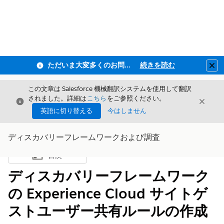
ただいま大変多くのお問い合わせをいただいており、ご連絡までにお時間を頂戴しております
続きを読む
Clo
この文章は Salesforce 機械翻訳システムを使用して翻訳
されました。詳細は
こちら
をご参照ください。
閉じる
閉じ
閉じる
英語に切り替える
今はしません
ディスカバリーフレームワークおよび調査
目次
目次を表示
ディスカバリーフレームワーク
の Experience Cloud サイトゲ
ストユーザー共有ルールの作成