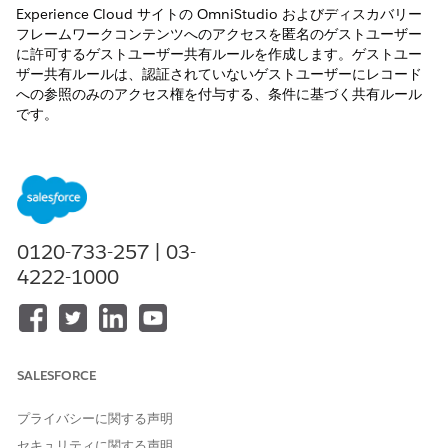
Experience Cloud サイトの OmniStudio およびディスカバリー
フレームワークコンテンツへのアクセスを匿名のゲストユーザー
に許可するゲストユーザー共有ルールを作成します。ゲストユー
ザー共有ルールは、認証されていないゲストユーザーにレコード
への参照のみのアクセス権を付与する、条件に基づく共有ルール
です。
必要なエディション
サポートされている
製品のエディションを表示する。
必要なユーザー権限
0120-733-257 | 03-
4222-1000
共有ルールを作成する
「共有の管理」
[設定] から、[クイック検索] ボックスに
と入力
「共有設定」
し、
[共有設定]
を選択します。
オブジェクトの [共有ルール] 関連リストで、
[新規]
をクリッ
SALESFORCE
クします。
オムニデータ変換、Omni Process、オムニ UI カード、調査
プライバシーに関する声明
の質問オブジェクトの共有ルールを作成します。
表示ラベル名とルール名を入力します。
セキュリティに関する声明