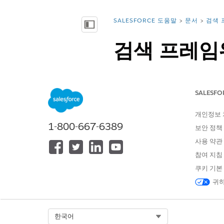
SALESFORCE 도움말
문서
검색 
위치:
목차 표시
검색 프레임워크
게스트 사용
SALESFO
익명 게스트 사용자가 Experie
사용자 공유 규칙을 만듭니다. 
개인정보
기반 공유 규칙입니다.
1-800-667-6389
보안 정책
필수 EDITION
사용 약관
참여 지침
지원되는 제품 버전 보기
쿠키 기본
귀하
공유 규칙 만들기:
Select Org
한국어