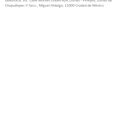
Salesforce, Inc. Calle Montes Urales 424, Lomas - Virreyes, Lomas de
Chapultepec V Secc., Miguel Hidalgo, 11000 Ciudad de México
CONSULTE TAMBIÉN:
Sincronizar datos de búsqueda de proveedores
manualmente
Configurar Salesforce Scheduler
¿RESOLVIÓ ESTE ARTÍCULO SU PROBLEMA?
¡Háganos saber cómo podemos mejorar!
Sí
No