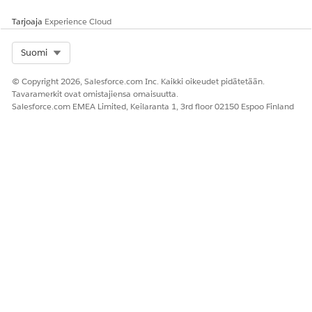
Salesforce Schedulerin määrittäminen
Tarjoaja
Experience Cloud
Select Org
Suomi
RATKAISIKO TÄMÄ ARTIKKELI ONGELMASI?
© Copyright 2026, Salesforce.com Inc. Kaikki oikeudet pidätetään.
Anna palautetta, jotta voimme kehittyä!
Tavaramerkit ovat omistajiensa omaisuutta.
Salesforce.com EMEA Limited, Keilaranta 1, 3rd floor 02150 Espoo Finland
Kyllä
Ei