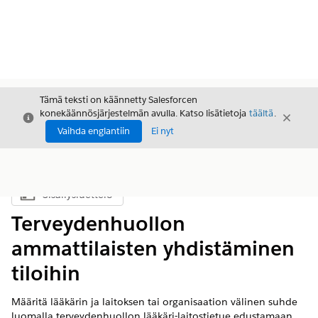
Tämä teksti on käännetty Salesforcen
konekäännösjärjestelmän avulla. Katso lisätietoja
täältä
.
Sulje
Sulje
Sulje
Vaihda englantiin
Ei nyt
Sisällysluettelo
Näytä sisällysluettelo
Terveydenhuollon
ammattilaisten yhdistäminen
tiloihin
Määritä lääkärin ja laitoksen tai organisaation välinen suhde
luomalla terveydenhuollon lääkäri-laitostietue edustamaan