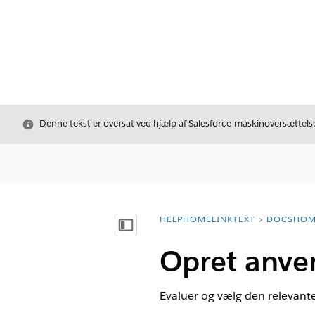
Luk
Denne tekst er oversat ved hjælp af Salesforce-maskinoversættelse
HELPHOMELINKTEXT
DOCSHOM
breadcrumbDescription
Vis indholdsfortegnelse
Opret anve
Evaluer og vælg den relevante