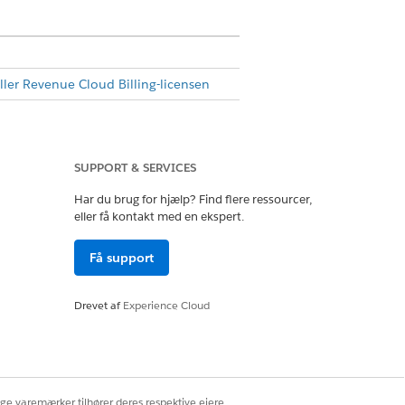
ler Revenue Cloud Billing-licensen
SUPPORT & SERVICES
er.
Har du brug for hjælp? Find flere ressourcer,
nvendelsesressourcepolitik, et
eller få kontakt med en ekspert.
luta. Tilknyt de anvendelsesressourcer,
Få support
aresource bruges til at bedømme den
vendelse.
Drevet af
Experience Cloud
Tilknyt de anvendelsesressourcer, der
il at bedømme den
ige varemærker tilhører deres respektive ejere.