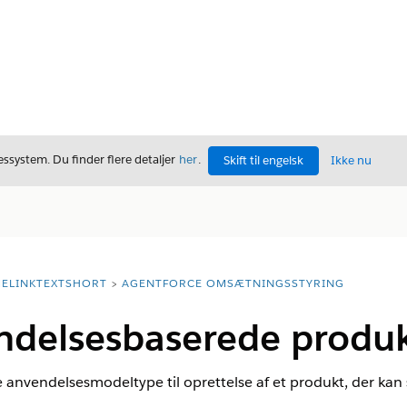
ssystem. Du finder flere detaljer
her
.
Skift til engelsk
Ikke nu
ELINKTEXTSHORT
AGENTFORCE OMSÆTNINGSSTYRING
ndelsesbaserede produk
 anvendelsesmodeltype til oprettelse af et produkt, der kan 