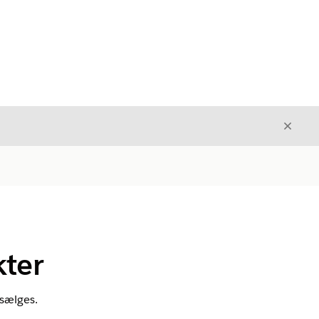
Luk
Luk
ter
sælges.