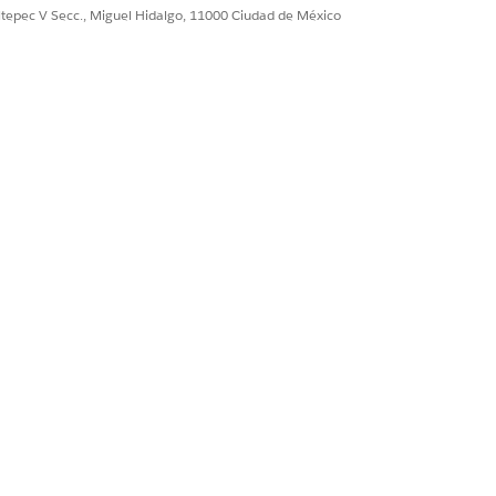
ultepec V Secc., Miguel Hidalgo, 11000 Ciudad de México
ducto que desea ofrecer. Para
 Anchor, que incluye 5 horas de
 1 millón de llamadas de API.
que proporciona unidades
namiento en la nube para obtener
importe mínimo de dinero para un