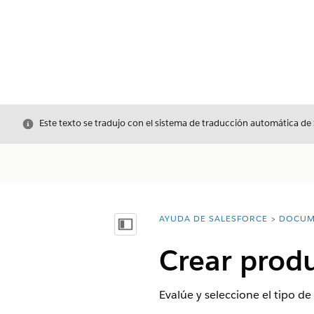
Cerrar
Este texto se tradujo con el sistema de traducción automática de
AYUDA DE SALESFORCE
DOCUM
Usted está aquí:
Mostrar índice de materias
Crear produ
Evalúe y seleccione el tipo 