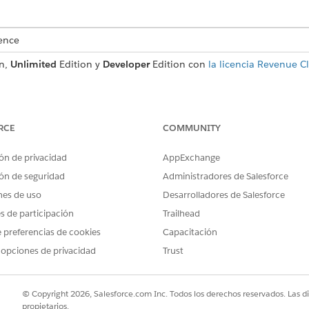
ence
n,
Unlimited
Edition y
Developer
Edition con
la licencia Revenue C
RCE
COMMUNITY
ndible, asegúrese de completar estos requisitos previos.
ón de privacidad
AppExchange
ompromiso, cree un recurso de uso de producto, una política de 
ón de seguridad
Administradores de Salesforce
concesión de uso de producto con el tipo establecido como Confirma
o monetario, cree un recurso de uso con la categoría Divisa. Asoc
nes de uso
Desarrolladores de Salesforce
rio con el nuevo recurso de divisa. Este recurso de divisa se utili
es de participación
Trailhead
 compromiso monetario.
 preferencias de cookies
Capacitación
so de cantidad, cree un recurso de uso con la categoría Uso.
 opciones de privacidad
Trust
so de token, cree un recurso de uso con la categoría Token. Asocie
en con el recurso de token. Este recurso de token se utiliza para 
e token.
© Copyright 2026, Salesforce.com Inc. Todos los derechos reservados. Las d
propietarios.