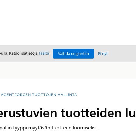
lla. Katso lisätietoja
täältä
.
Vaihda englantiin
Ei nyt
AGENTFORCEN TUOTTOJEN HALLINTA
erustuvien tuotteiden 
ömallin tyyppi myytävän tuotteen luomiseksi.