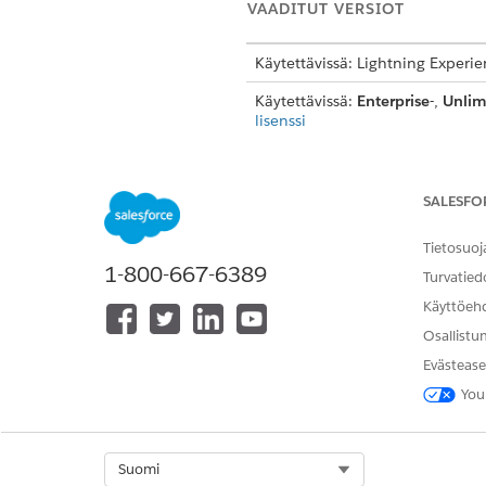
VAADITUT VERSIOT
Käytettävissä: Lightning Experi
Käytettävissä:
Enterprise
-,
Unlim
lisenssi
Edellytykset
SALESFO
Varmista ennen myytävän tuott
Tietosuoj
Luo sitoumuksiin perustuvalle
1-800-667-6389
Turvatied
jonka tyyppi on Vähimmäiss
Luo valuuttasitoumustuotteell
Käyttöeh
valuuttaresurssiin. Tätä valuu
Osallistu
Luo määrän sitoutumistuotteel
Evästease
Luo valtuuksien sitoutustuotte
You
käyttöresurssit valtuusresurss
Käyttöjen
HUOMAUTUS
Select Org
Suomi