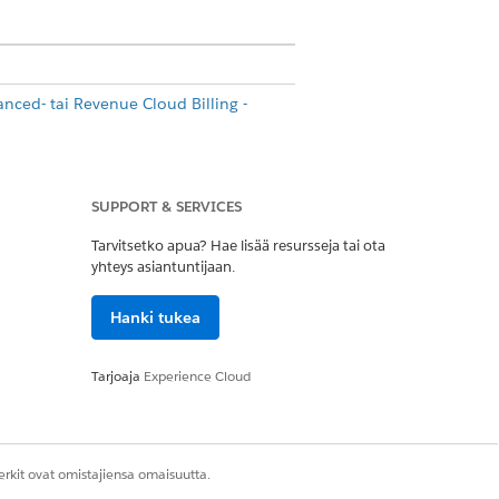
ced- tai Revenue Cloud Billing -
SUPPORT & SERVICES
Tarvitsetko apua? Hae lisää resursseja tai ota
yhteys asiantuntijaan.
äännöstelykortti ja tuotekäytön apuraha,
eseen sisältyvät käyttöresurssit uuteen
Hanki tukea
resurssin luokittelemiseen.
Tarjoaja
Experience Cloud
en sitoutustuotteeseen sisältyvät
tyvän käyttöresurssin luokittelemiseen.
rkit ovat omistajiensa omaisuutta.