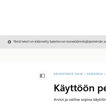
Sulje
Tämä teksti on käännetty Salesforcen konekäännösjärjestelmän avu
SALESFORCE-OHJE
ASIAKIRJA
Olet tässä:
Näytä sisällysluettelo
Käyttöön p
Arvioi ja valitse sopiva käytt