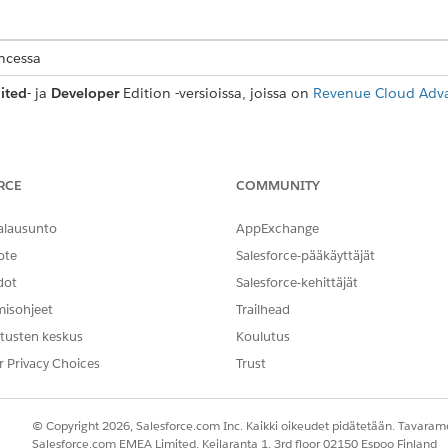
encessa
ited
- ja
Developer
Edition -versioissa, joissa on
Revenue Cloud Advan
RCE
COMMUNITY
een luomista, että täytät seuraavat edellytykset.
alausunto
AppExchange
 tuotteelle tuotekäytön resurssi, tuotekäytön resurssin käytäntö, s
ote
Salesforce-pääkäyttäjät
umma.
e käyttöresurssi Valuutta-kategorialla. Liitä valuuttasitoumustuotte
dot
Salesforce-kehittäjät
tta-resurssia käytetään valuuttasitoumustuotteeseen liittyvän käyttö
misohjeet
Trailhead
le käyttöresurssi käyttämällä Käyttö-kategoriaa.
tusten keskus
Koulutus
elle käyttöresurssi, joka sisältää Valtuus-kategorian. Liitä valtuuksi
r Privacy Choices
Trust
iin. Tätä valtuusresurssia käytetään valtuus-sitoumustuotteeseen liit
 hallinta ei tue paketoituja tuotteita.
© Copyright 2026, Salesforce.com Inc. Kaikki oikeudet pidätetään. Tavarame
Salesforce.com EMEA Limited, Keilaranta 1, 3rd floor 02150 Espoo Finland