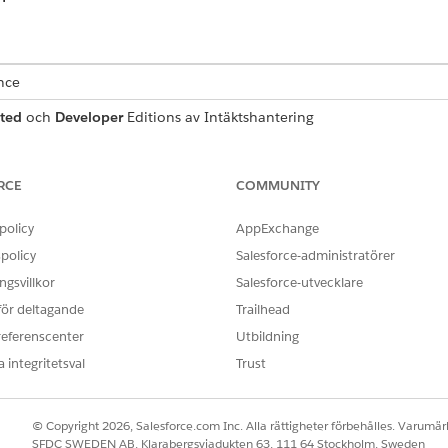
ence
ted
och
Developer
Editions av
Intäktshantering
RCE
COMMUNITY
policy
AppExchange
policy
Salesforce-administratörer
r
gsvillkor
Salesforce-utvecklare
ändare för
Intäktshantering
. Tilldela sedan användare lämpli
 för deltagande
Trailhead
 När du skapar en användare måste du även tilldela en profil. 
referenscenter
Utbildning
ändare. Vissa organisationer skapar sina egna profiler, medan
 integritetsval
Trust
 kan ha en profil men kan ha många behörighetsuppsättningar
© Copyright 2026, Salesforce.com Inc. Alla rättigheter förbehålles. Varumärk
SFDC SWEDEN AB, Klarabergsviadukten 63, 111 64 Stockholm, Sweden