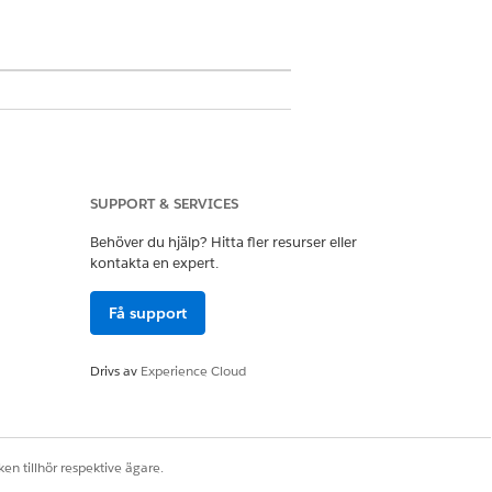
SUPPORT & SERVICES
Behöver du hjälp? Hitta fler resurser eller
kontakta en expert.
Få support
ga behörighetsuppsättningar för
Profiler definierar
Drivs av
Experience Cloud
 andra väljer att använda profiler
 tilldelade till sig.
en tillhör respektive ägare.