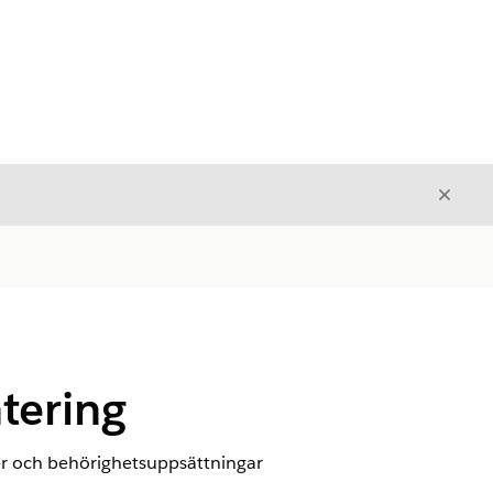
Stäng
Stäng
tering
ler och behörighetsuppsättningar