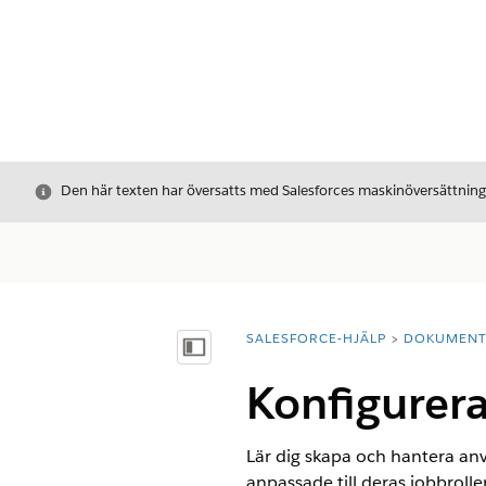
Stäng
Den här texten har översatts med Salesforces maskinöversättnin
SALESFORCE-HJÄLP
DOKUMEN
Du är här:
Visa innehållsförteckning
Konfigurera
Lär dig skapa och hantera a
anpassade till deras jobbroller