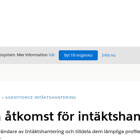
gssystem. Mer information
här
.
Byt till engelska
Inte nu
T
AGENTFORCE INTÄKTSHANTERING
 åtkomst för intäktshan
nvändare
av Intäktshantering
och tilldela dem lämpliga profi
.