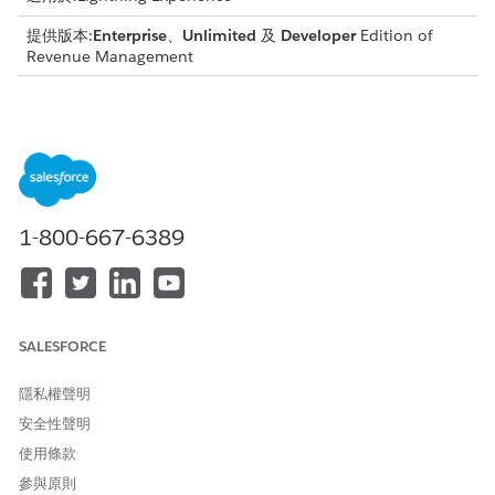
提供版本:
Enterprise
、
Unlimited
及
Developer
Edition of
Revenue Management
另請參照：
管理使用者
建立設定檔
建立使用者和設定檔
1-800-667-6389
若要開始使用,請建立「
收入管理」
的使用者。然後將適當的權限集
指派給使用者,以存取「
收入管理」。
建立使用者時,您也必須指派設
定檔。設定檔會定義使用者的預設設定。某些組織會建立自己的設
定檔,而其他組織則會選擇使用包含在 Salesforce 中的設定檔。
SALESFORCE
請記住,使用者只能有一個設定檔,但可以將許多權限集指派給他們。
公司可以有多個設定檔以符合其營運需求。您可以使用 API 建立自
隱私權聲明
訂設定檔,或複製現有設定檔並加以自訂,以反映您組織的結構與需
安全性聲明
求。
使用條款
指派權限集權限
參與原則