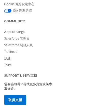
Cookie 偏好設定中心
權限集是提供使用者各種功能存取權的設定和權限集合。權限集可
擴充使用者的功能存取權,而不變更其設定檔,且是管理使用者權限的
您的隱私選擇
建議方式。建立權限集，其中包含使用者完成特定工作所需的權
限。您可以複製現有的權限集,或建立新的權限集。
COMMUNITY
建立使用者後,請根據其工作角色指派權限集。若要透過權限集或權
AppExchange
限集群組授與使用者權限,使用者必須擁有支援該權限的使用者授權
或權限集授權。
Salesforce 管理員
Salesforce 開發人員
若要瞭解將權限集指派給您的使用者,請參閱
管理權限集指派
。
Trailhead
自訂權限
訓練
如果您自訂 ARC (例如新增欄位),請建立自訂權限集。若要從預設權
Trust
限集中移除使用者權限,請建立靜音權限集。接著,使用權限集群組指
派給使用者 ARC 權限集,以及您的自訂權限集。此方法確保使用者
SUPPORT & SERVICES
一律有最新預設權限，這是複製權限集的替代方案。
需要協助嗎？尋找更多資源或與專
家連線。
收入管理權限集
此表格概述下列說明文章中每個 Revenue Cloud 功能的建議權限
取得支援
集指派。您可以根據業務需求指派適當的權限集來自訂每個使用
者。