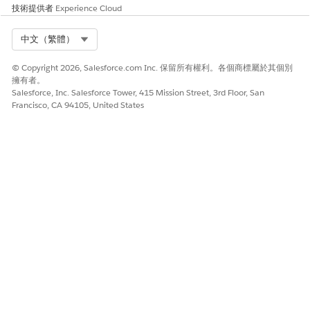
技術提供者
Experience Cloud
功能
權限集
Select Org
中文（繁體）
產品型錄管理
產品型錄管理版本與權限集
© Copyright 2026, Salesforce.com Inc. 保留所有權利。各個商標屬於其個別
Salesforce 定價
Salesforce 定價版本、權限集
擁有者。
和角色
Salesforce, Inc. Salesforce Tower, 415 Mission Street, 3rd Floor, San
Francisco, CA 94105, United States
匯率管理
比率管理權限集授權
產品設定程式
產品設定程式使用者、設定檔
和權限集
交易管理
交易管理的角色和權限集
動態收入協調流程
動態收入協調流程中的權限
使用管理
使用管理的權限集授權、角色
和使用者權限
Billing
指派存取帳單功能的權限
Salesforce Contracts
Salesforce Contracts 的權限
集授權