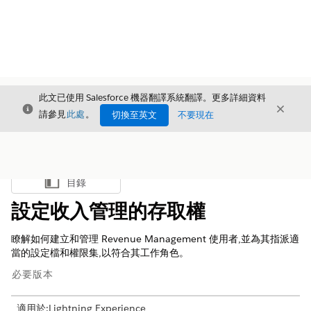
此文已使用 Salesforce 機器翻譯系統翻譯。更多詳細資料
結束
結束
結束
請參見
此處
。
切換至英文
不要現在
目錄
顯示目錄
設定收入管理的存取權
瞭解如何建立和管理
Revenue Management
使用者,並為其指派適
當的設定檔和權限集,以符合其工作角色。
必要版本
適用於:Lightning Experience