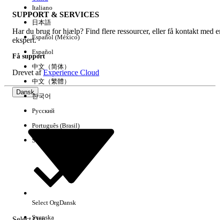
Italiano
SUPPORT & SERVICES
日本語
Har du brug for hjælp? Find flere ressourcer, eller få kontakt med e
Ryd alle
Udført
Español (México)
ekspert.
Español
Få support
中文（简体）
Drevet af
Experience Cloud
中文（繁體）
Dansk
한국어
Русский
Português (Brasil)
Suomi
Ingen resultater
Her er nogle søgetips
Select Org
Dansk
Kontroller stavemåden for dine søgeord.
Svenska
Select Org