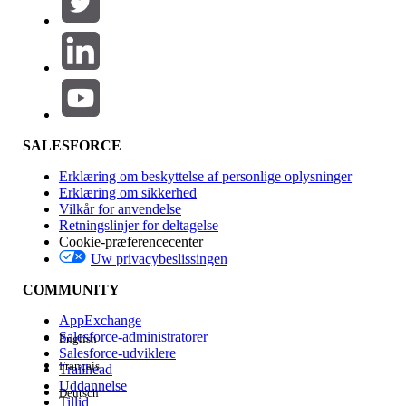
Produktområde
Funktionspåvirkning
SALESFORCE
Erklæring om beskyttelse af personlige oplysninger
Erklæring om sikkerhed
Vilkår for anvendelse
Retningslinjer for deltagelse
Cookie-præferencecenter
Uw privacybeslissingen
Version
COMMUNITY
AppExchange
Salesforce-administratorer
English
Salesforce-udviklere
Français
Trailhead
Experience
Uddannelse
Deutsch
Tillid