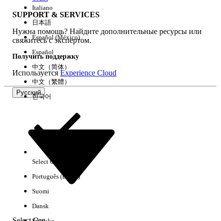
Italiano
SUPPORT & SERVICES
日本語
Нужна помощь? Найдите дополнительные ресурсы или
Очистить все
Готово
Español (México)
свяжитесь с экспертом.
Español
Получить поддержку
中文（简体）
Используется
Experience Cloud
中文（繁體）
Русский
한국어
Select Org
Русский
Português (Brasil)
Результаты отсутствуют
Suomi
Ниже приведены некоторые советы по поиску.
Dansk
Проверьте орфографию ключевых слов.
Select Org
Svenska