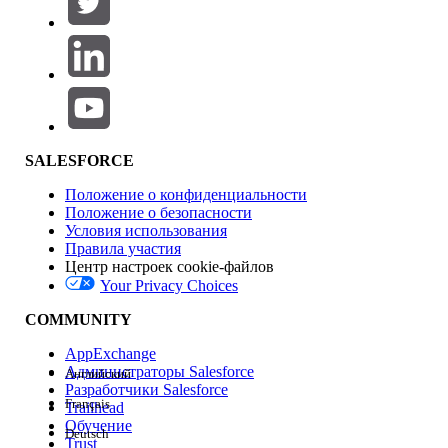
Добавить
Область продуктов
Влияние на функции
SALESFORCE
Положение о конфиденциальности
Положение о безопасности
Условия использования
Правила участия
Центр настроек cookie-файлов
Your Privacy Choices
Версия
COMMUNITY
AppExchange
Администраторы Salesforce
Английский
Разработчики Salesforce
Français
Trailhead
Возможности
Обучение
Deutsch
Trust