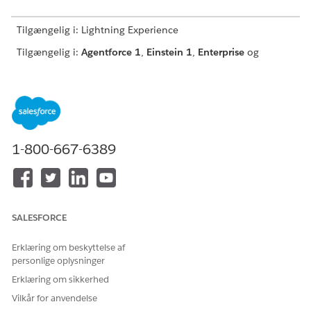
Tilgængelig i: Lightning Experience
Tilgængelig i:
Agentforce 1
,
Einstein 1
,
Enterprise
og
Ubegrænset
version med Consumer Goods Cloud Retail
Execution og Agentforce Agent for Consumer Goods Cloud-
tilføjelsesprogramlicenser.
BRUGERTILLADELSER PÅKRÆVET
1-800-667-6389
Hvis du vil oprette et
Administrer AI-agenter OG
agentemne:
Administrer Agentforce
ELLER
Tilpas applikation
SALESFORCE
Før du starter,
Erklæring om beskyttelse af
Gennemse
overvejelserne for tilpassede handlinger
.
personlige oplysninger
Sørg for at
aktiver Agentforce i Retail Execution
.
Erklæring om sikkerhed
Hvis du vil oprette en agenthandling:
Vilkår for anvendelse