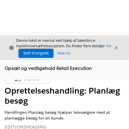
Denne tekst er oversat ved hjælp af Salesforce-
maskinoversættelsessystem. Du finder flere detaljer
her
.
Luk
Luk
Luk
Skift til engelsk
Ikke nu
Opsæt og vedligehold Retail Execution
Indhold
Vis indholdsfortegnelse
Oprettelseshandling: Planlæg
besøg
Handlingen Planlæg besøg hjælper telesælgere med at
planlægge besøg for en kunde.
EDITIONSHEADING