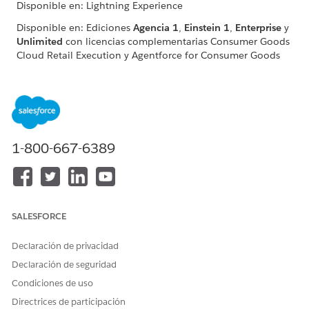
Disponible en: Lightning Experience
Disponible en: Ediciones
Agencia 1
,
Einstein 1
,
Enterprise
y
Unlimited
con licencias complementarias Consumer Goods
Cloud Retail Execution y Agentforce for Consumer Goods
Cloud.
PERMISOS DE USUARIO NECESARIOS
Para crear un tema de
Gestionar agentes de IA Y
agente:
Gestionar agentes de
1-800-667-6389
empleados Agentforce
O BIEN
Personalizar aplicación
SALESFORCE
Antes de empezar,
Revise las
consideraciones para acciones personalizadas
.
Declaración de privacidad
Asegúrese de
activar Agentforce en Ejecución minorista
.
Declaración de seguridad
Para crear una acción de agente:
Condiciones de uso
Desde Configuración, en el cuadro Búsqueda rápida,
Directrices de participación