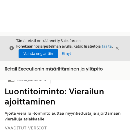
Tämä teksti on käännetty Salesforcen
konekäännösjärjestelmän avulla. Katso lisätietoja
täältä
.
Sulje
Sulje
Sulje
Vaihda englantiin
Ei nyt
Retail Executionin määrittäminen ja ylläpito
Sisällysluettelo
Näytä sisällysluettelo
Luontitoiminto: Vierailun
ajoittaminen
Ajoita vierailu -toiminto auttaa myyntiedustajia ajoittamaan
vierailuja asiakkaalle.
VAADITUT VERSIOT