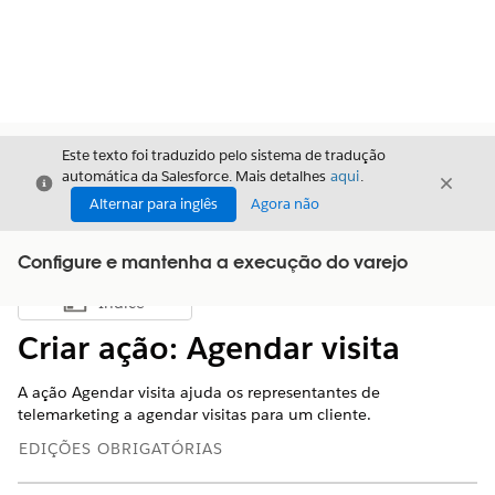
Este texto foi traduzido pelo sistema de tradução
automática da Salesforce. Mais detalhes
aqui
.
Fechar
Fecha
Fechar
Alternar para inglês
Agora não
Configure e mantenha a execução do varejo
Índice
Mostrar índice
Criar ação: Agendar visita
A ação Agendar visita ajuda os representantes de
telemarketing a agendar visitas para um cliente.
EDIÇÕES OBRIGATÓRIAS