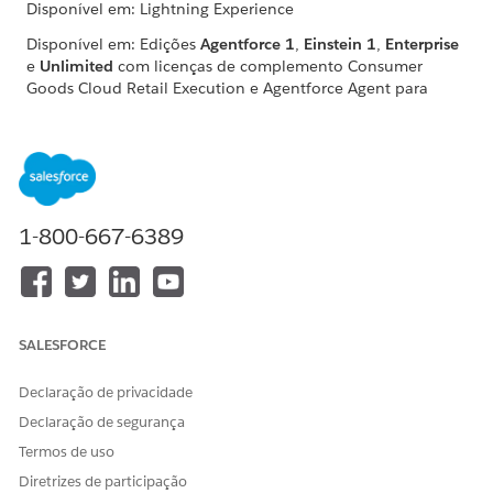
Disponível em: Lightning Experience
Disponível em: Edições
Agentforce 1
,
Einstein 1
,
Enterprise
e
Unlimited
com licenças de complemento Consumer
Goods Cloud Retail Execution e Agentforce Agent para
Consumer Goods Cloud.
PERMISSÕES DE USUÁRIO NECESSÁRIAS
Para criar um tópico do
Gerenciar agentes de IA E
agente:
Gerenciar agentes de
1-800-667-6389
funcionários do Agentforce
OU
Personalizar aplicativo
SALESFORCE
Antes de começar,
Revise as
considerações sobre ações personalizadas
.
Declaração de privacidade
Certifique-se de
habilitar Agentforce na Execução do
Declaração de segurança
varejo
.
Termos de uso
Para criar uma ação do agente:
Diretrizes de participação