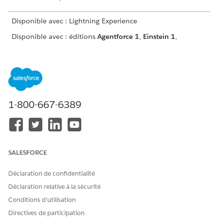
Disponible avec : Lightning Experience
Disponible avec : éditions
Agentforce 1
,
Einstein 1
,
Enterprise
et
Unlimited
avec les licences complémentaires
Consumer Goods Cloud Retail Execution et Agentforce
pour Consumer Goods Cloud.
AUTORISATIONS UTILISATEUR REQUISES
1-800-667-6389
Pour créer la rubrique
Gérer les agents IA ET Gérer
Gestion des visites :
les agents des employés
Agentforce
OU
SALESFORCE
Personnaliser l'application
ET
Déclaration de confidentialité
Exécuter le flux
Déclaration relative à la sécurité
Conditions d’utilisation
Avant de commencer :
Directives de participation