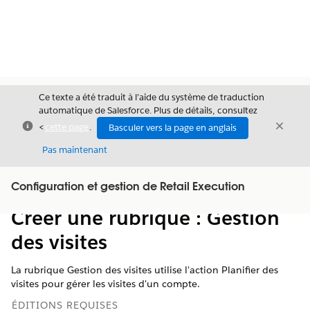
Ce texte a été traduit à l’aide du système de traduction
automatique de Salesforce. Plus de détails, consultez
Fermer
Ferme
<
cette page
.
Basculer vers la page en anglais
Fermer
Pas maintenant
Table des
Configuration et gestion de Retail Execution
Afficher la table des matières
matières
Créer une rubrique : Gestion
des visites
La rubrique Gestion des visites utilise l'action Planifier des
visites pour gérer les visites d'un compte.
ÉDITIONS REQUISES