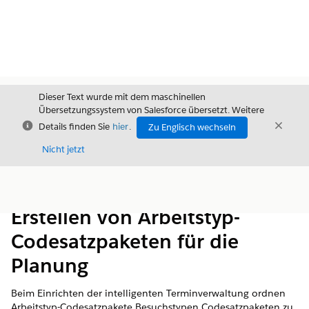
Dieser Text wurde mit dem maschinellen
Übersetzungssystem von Salesforce übersetzt. Weitere
Schließen
Schli
Details finden Sie
hier
.
Zu Englisch wechseln
Schließ
Nicht jetzt
Inhalt
Inhalt anzeigen
Erstellen von Arbeitstyp-
Codesatzpaketen für die
Planung
Beim Einrichten der intelligenten Terminverwaltung ordnen
Arbeitstyp-Codesatzpakete Besuchstypen Codesatzpaketen zu,