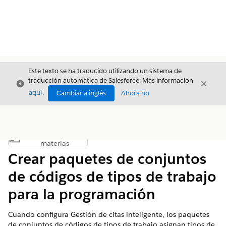
Este texto se ha traducido utilizando un sistema de
traducción automática de Salesforce. Más información
Cerrar
Cerrar
Cerrar
aquí
.
Cambiar a inglés
Ahora no
Índice de
Mostrar índice de materias
materias
Crear paquetes de conjuntos
de códigos de tipos de trabajo
para la programación
Cuando configura Gestión de citas inteligente, los paquetes
de conjuntos de códigos de tipos de trabajo asignan tipos de