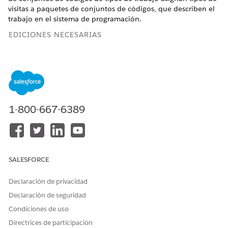
visitas a paquetes de conjuntos de códigos, que describen el
trabajo en el sistema de programación.
EDICIONES NECESARIAS
Disponible en: Lightning Experience
Disponible en:
Enterprise Edition
y
Unlimited Edition
con
Health Cloud
1-800-667-6389
PERMISOS DE USUARIO NECESARIOS
Para utilizar Health Cloud
Conjunto de permisos
Health Cloud Foundation
Cree paquetes de conjuntos de códigos de tipos de trabajo si:
SALESFORCE
Utiliza Salesforce Scheduler como su sistema de
Declaración de privacidad
programación para reservar citas.
Declaración de seguridad
Su sistema de programación externo utiliza códigos para
tipos de servicio, tipos de citas, categorías de servicio u
Condiciones de uso
otros datos. Antes de crear los paquetes de conjuntos de
Directrices de participación