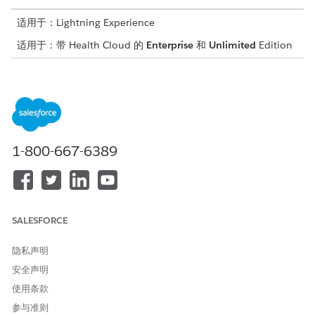
适用于：Lightning Experience
适用于：带 Health Cloud 的
Enterprise
和
Unlimited
Edition
所需用户权限
要使用 Health Cloud
Health Cloud Foundation 权
限集
如果满足以下条件，创建工作类型代码集捆绑包：
1-800-667-6389
您将 Salesforce Scheduler 用作预订预约的计划系统。
外部计划系统使用服务类型、预约类型、服务类别或其他数据的
代码。在创建工作类型代码集捆绑包之前，请为每个数据类型创
建代码集和代码集捆绑包。
SALESFORCE
您可以指定在选择特定工作类型时触发的流。
定义和概念的标准化在医疗保健中至关重要，这就是为什么我们有
隐私声明
代码集和代码集捆绑包的原因。代码集是系统定义的代码，代表系
安全声明
统上下文中的概念。代码集捆绑包是跨不同系统和版本的代码集的
使用条款
集合，它们都代表同一个真实世界的概念。
参与准则