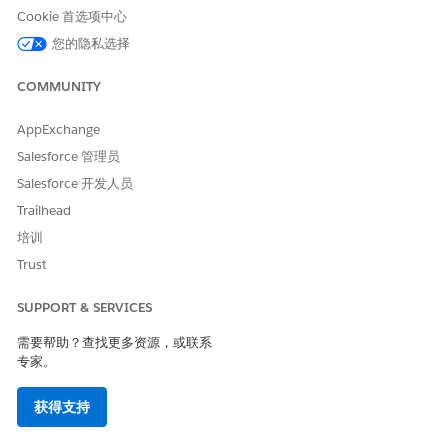
工作类型代码集捆绑包捕获走访类型详细信息，包括计划系统、提
Cookie 首选项中心
供的服务和任何走访类型自定义流。例如，通过外部计划系统预订
的内窥镜手术的预约由表示预约类型、服务类型和类别的代码表
您的隐私选择
示。该手术要求患者提前四到八小时清空胃,并在前一周避免服用某
些药物。您可以创建列出访问要求的自定义屏幕流，并使用流名称
COMMUNITY
字段将其配置为内窥镜访问类型。在患者呼叫期间，当用户选择内
窥镜作为出诊类型时，将显示手术要求，用户可以与患者共享详细
AppExchange
信息。
Salesforce 管理员
Salesforce 开发人员
Trailhead
培训
如果您使用 Salesforce Scheduler 作为预订预约的计划系
重要
Trust
统，则必须创建工作类型代码集捆绑记录。
SUPPORT & SERVICES
在应用程序启动程序中，查找并选择
工作类型代码集捆绑包
。
需要帮助？查找更多资源，或联系
选择
新建
。
专家。
输入工作类型代码集捆绑包记录的名称。例如,
。
理疗
对于
父级
，指定要为其选择计划系统的走访类型。
获得支持
对于
计划系统
，指定此走访类型的可用性数据是在 Salesforce
Scheduler 中还是在外部系统中。