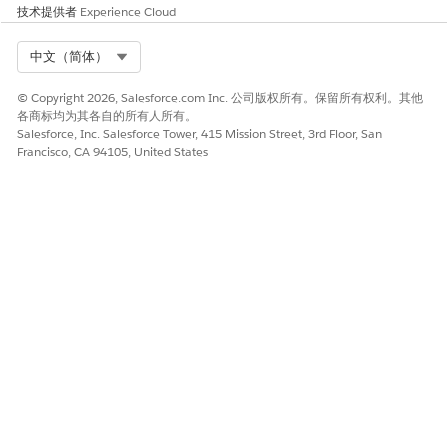
要指定 Salesforce Scheduler，请选择
Salesforce
。
技术提供者
Experience Cloud
要指定外部 EHR 系统，请选择
外部
。
Select Org
中文（简体）
© Copyright 2026, Salesforce.com Inc. 公司版权所有。保留所有权利。其他
各商标均为其各自的所有人所有。
Salesforce, Inc. Salesforce Tower, 415 Mission Street, 3rd Floor, San
Francisco, CA 94105, United States
如果您选择了外部计划系统，请指定预约类型、服务类型和服务
类别。选择您为每个数据类型创建的代码集捆绑包。
预约类型对应于走访类型，这是走访的原因。
要在选择指定走访类型时触发流，请输入流的名称。
保存更改。
另请参阅：