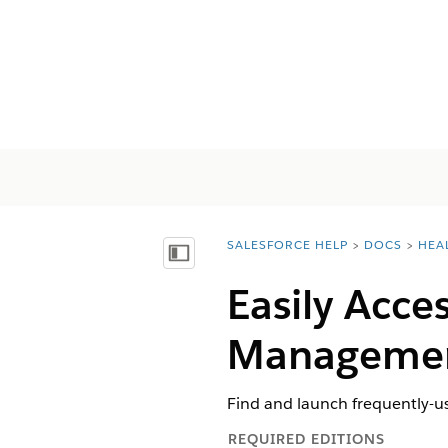
SALESFORCE HELP
DOCS
HEA
You are here:
Mostra sommario
Easily Acce
Manageme
Find and launch frequently-u
REQUIRED EDITIONS