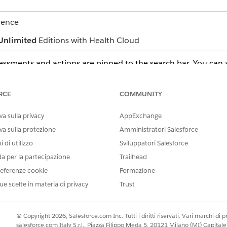
ience
Unlimited
Editions with Health Cloud
ssments and actions are pinned to the search bar. You can al
ize the assessments and quick actions you frequently use in
RCE
COMMUNITY
a sulla privacy
AppExchange
va sulla protezione
Amministratori Salesforce
 di utilizzo
Sviluppatori Salesforce
n Action Launcher Deployment in Crisis Support Center Managemen
da per la partecipazione
Trailhead
eferenze cookie
Formazione
ue scelte in materia di privacy
Trust
IL PROBLEMA?
orare!
© Copyright 2026, Salesforce.com Inc. Tutti i diritti riservati. Vari marchi di pro
salesforce.com Italy S.r.l., Piazza Filippo Meda 5, 20121 Milano (MI) Capit