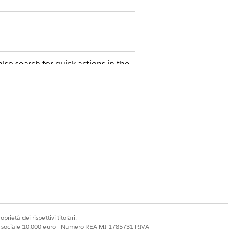
so search for quick actions in the
 the Crisis Support Center
t
Sì
No
prietà dei rispettivi titolari.
ale sociale 10.000 euro - Numero REA MI-1785731 P.IVA