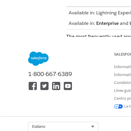
Available in: Lightning Exper
Available in:
Enterprise
and
The most frequently used asse
list of available items.
Contact your admin to custom
SALESFO
Management App Launcher.
Informativ
1-800-667-6389
SEE ALSO
Informati
Condizioni
Salesforce Help
: Configure a
Linee gui
Centro pr
Le t
QUESTO ARTICOLO HA RISOLTO 
Facci sapere, così possiamo migli
Select Org
Italiano