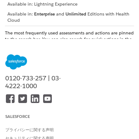
Available in: Lightning Experience
Available in:
Enterprise
and
Unlimited
Editions with Health
Cloud
The most frequently used assessments and actions are pinned
to the search bar. You can also search for quick actions in the
list of available items.
Contact your admin to customize the assessments and quick
actions you frequently use in the Crisis Support Center
Management App Launcher.
0120-733-257 | 03-
SEE ALSO
4222-1000
Salesforce Help
: Configure an Action Launcher Deployment
in Crisis Support Center Management
SALESFORCE
この記事で問題は解決されましたか?
プライバシーに関する声明
ご意見をお待ちしております。
セキュリティに関する声明