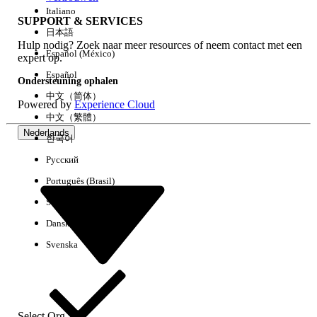
Italiano
SUPPORT & SERVICES
日本語
Hulp nodig? Zoek naar meer resources of neem contact met een
Alles wissen
Gereed
Español (México)
expert op.
Español
Ondersteuning ophalen
中文（简体）
Powered by
Experience Cloud
中文（繁體）
Nederlands
한국어
Русский
Português (Brasil)
Suomi
Dansk
Svenska
Geen resultaten
Hier zijn enkele zoektips
Controleer de spelling van uw trefwoorden.
Select Org