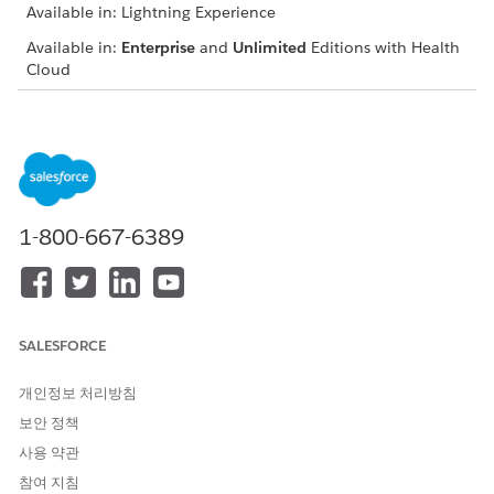
Available in: Lightning Experience
Available in:
Enterprise
and
Unlimited
Editions with Health
Cloud
USER PERMISSIONS NEEDED
To use the Crisis Support
Manage Crisis Support
Center Management app
Center Management App
On the case record page, go to the
Notes
tab, and click
1-800-667-6389
New
.
In the Notes window, enter a title for your note.
Record observations or important details the client shares
with you during the call.
Click
Done
when finished.
SALESFORCE
After the call has ended, you can access the note in the
Notes
tab to record a call summary or add additional
개인정보 처리방침
details.
보안 정책
사용 약관
SEE ALSO
참여 지침
Salesforce Help
: Enable and Configure Notes for Crisis