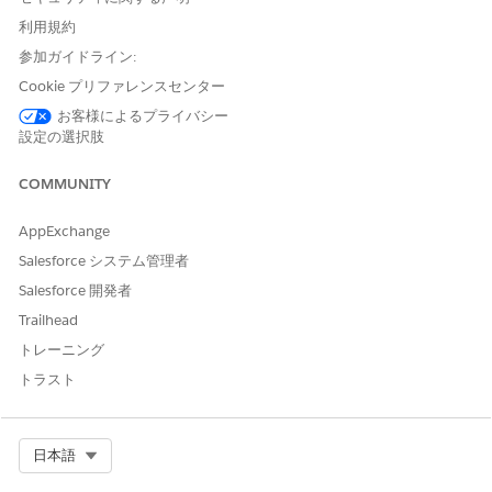
利用規約
参加ガイドライン:
Cookie プリファレンスセンター
Admins can use only the predefined Lightning Web
NOTE
お客様によるプライバシー
Component-based actions to create search result actions.
設定の選択肢
Use a user-friendly name for the flow or Lightning web
COMMUNITY
component action. For example, if you create an action to
send emails to customers, name it Send Email.
AppExchange
Salesforce システム管理者
From Setup, in the Quick Find box, enter
, and
Criteria
then select
Criteria-Based Search and Filter
.
Salesforce 開発者
On the Action Configuration tab, click
New
.
Trailhead
Enter a name for the action button that the user clicks on
トレーニング
the search results page.
Select the type of action.
トラスト
FlowDefinition
LightningWebComponent
OmniScript
Select Org
日本語
Select the action instance that corresponds to your action