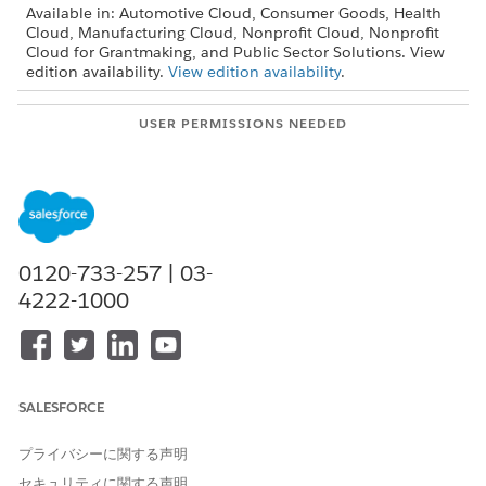
Available in: Automotive Cloud, Consumer Goods, Health
Cloud, Manufacturing Cloud, Nonprofit Cloud, Nonprofit
Cloud for Grantmaking, and Public Sector Solutions. View
edition availability.
View edition availability
.
USER PERMISSIONS NEEDED
To create a search action:
Use Criteria-Based Search
and Filter system permission
AND
View Setup and
0120-733-257 | 03-
Configuration
4222-1000
If you’re setting up a flow-based action, make sure that the
flow has the
variable to
selectedSearchResultRecordIds
collect the IDs passed by the search. It must be a collection
variable with the data type text and be available outside the
flow for input.
SALESFORCE
If you want to create custom search result actions, create a
プライバシーに関する声明
flow-based action.
セキュリティに関する声明