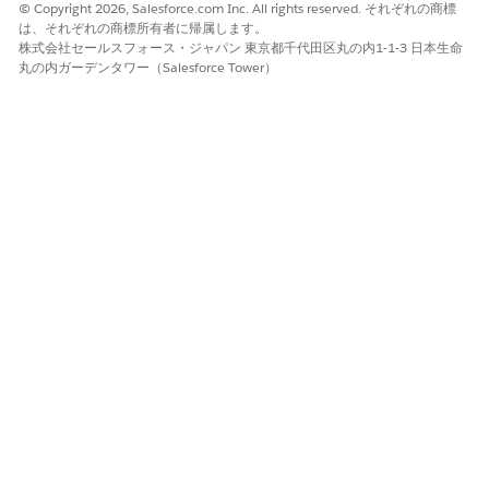
© Copyright 2026, Salesforce.com Inc. All rights reserved. それぞれの商標
type.
は、それぞれの商標所有者に帰属します。
Save your changes.
株式会社セールスフォース・ジャパン 東京都千代田区丸の内1-1-3 日本生命
丸の内ガーデンタワー（Salesforce Tower）
この記事で問題は解決されましたか?
ご意見をお待ちしております。
はい
いいえ