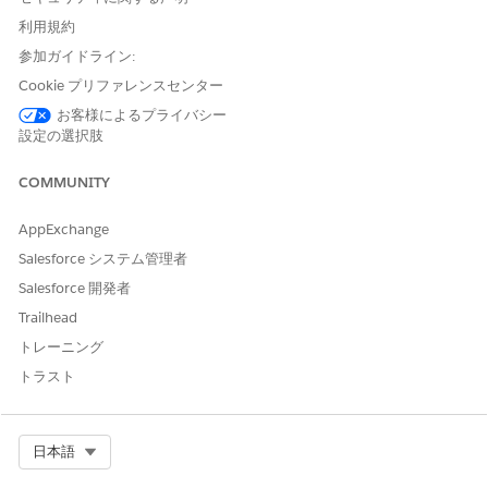
and then select
Get Started
.
利用規約
Turn on
Data Pipelines
.
参加ガイドライン:
Enable other features that give you access to the source
Cookie プリファレンスセンター
objects used in the search. For example:
お客様によるプライバシー
In Automotive Cloud, if you’re using Criteria-Based Search
設定の選択肢
and Filter for configuring vehicle inventory search, enable
Automotive.
COMMUNITY
In Health Cloud, if you’re using it to configure provider
search in Health Cloud, enable Standard Provider Search
AppExchange
Data Sync and set up healthcare practitioner and facility
Salesforce システム管理者
data.
In Public Sector Solutions, if you’re using it to configure
Salesforce 開発者
provider search in Public Sector Solutions, enable
Trailhead
provider, program, and benefit management settings.
トレーニング
トラスト
この記事で問題は解決されましたか?
ご意見をお待ちしております。
Select Org
日本語
はい
いいえ