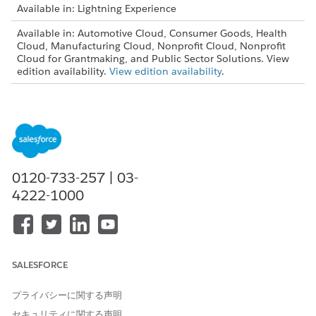
Available in: Lightning Experience
Available in: Automotive Cloud, Consumer Goods, Health
Cloud, Manufacturing Cloud, Nonprofit Cloud, Nonprofit
Cloud for Grantmaking, and Public Sector Solutions. View
edition availability.
View edition availability
.
USER PERMISSIONS NEEDED
To turn on criteria-based
Criteria-Based Search and
search and filter and data
Filter permission set
pipelines:
AND
0120-733-257 | 03-
Data Pipelines Base User
4222-1000
permission set
From Setup, in the Quick Find box, enter
, and
Criteria
then select
Criteria-Based Search and Filter
.
Turn on
Criteria-Based Search and Filter (CBSF)
.
SALESFORCE
Turn on
CBSF Any Word Search
to search inventory using
any part of a word.
プライバシーに関する声明
From Setup, in the Quick Find box, enter
,
Data Pipelines
セキュリティに関する声明