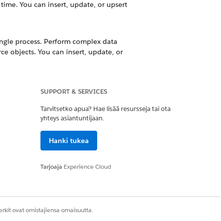
 time. You can insert, update, or upsert
ingle process. Perform complex data
e objects. You can insert, update, or
 template includes the required object
SUPPORT & SERVICES
 errors.
Tarvitsetko apua? Hae lisää resursseja tai ota
yhteys asiantuntijaan.
Hanki tukea
Kyllä
Ei
Tarjoaja
Experience Cloud
rkit ovat omistajiensa omaisuutta.