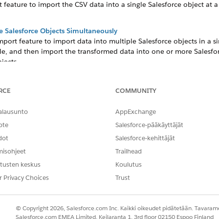
 feature to import the CSV data into a single Salesforce object at a
e Salesforce Objects Simultaneously
ort feature to import data into multiple Salesforce objects in a s
le, and then import the transformed data into one or more Salesforc
jects.
emplate
a-separated values (CSV) template file for your data import. The
RCE
COMMUNITY
our data to the correct Salesforce object fields and prevent import
alausunto
AppExchange
ote
Salesforce-pääkäyttäjät
dot
Salesforce-kehittäjät
NGELMASI?
misohjeet
Trailhead
hittyä!
tusten keskus
Koulutus
r Privacy Choices
Trust
© Copyright 2026, Salesforce.com Inc. Kaikki oikeudet pidätetään. Tavarame
Salesforce.com EMEA Limited, Keilaranta 1, 3rd floor 02150 Espoo Finland