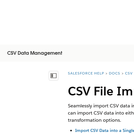
CSV Data Management
SALESFORCE HELP
DOCS
CSV
You are here:
Näytä sisällysluettelo
CSV File Im
Seamlessly import CSV data i
can import CSV data into eithe
transformation options.
Import CSV Data into a Single