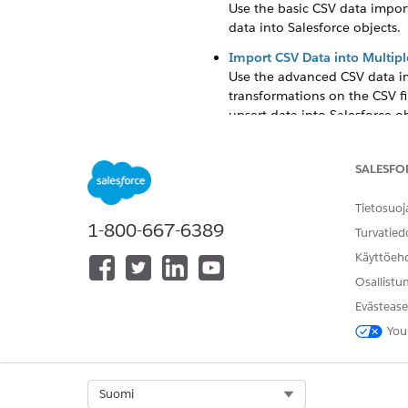
Use the basic CSV data import
data into Salesforce objects.
Import CSV Data into Multipl
Use the advanced CSV data imp
transformations on the CSV fi
upsert data into Salesforce ob
Generate CSV Data Import T
Generate and download a comm
SALESFO
headers, which help you map y
Tietosuoj
1-800-667-6389
Turvatied
Käyttöeh
RATKAISIKO TÄMÄ ARTIKKELI O
Osallistu
Anna palautetta, jotta voimme ke
Evästease
You
Select Org
Suomi