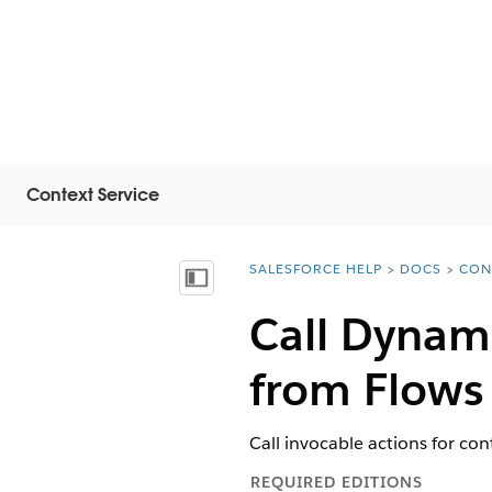
Context Service
SALESFORCE HELP
DOCS
CON
You are here:
Показать содержание
Call Dynami
from Flows
Call invocable actions for con
REQUIRED EDITIONS