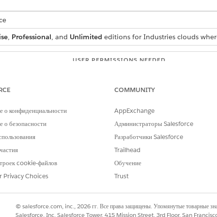
ce
ise
,
Professional
, and
Unlimited
editions for Industries clouds wher
USER PERMISSIONS NEEDED
Manage Flow
RCE
COMMUNITY
s:
Context Service Admin
е о конфиденциальности
AppExchange
OR
 о безопасности
Администраторы Salesforce
Context Service Runtime
спользования
Разработчики Salesforce
частия
Trailhead
 box, enter Flows, and then select
Flows
.
троек cookie-файлов
Обучение
lick
Create
.
r Privacy Choices
Trust
ction
element.
 element.
elect
Context Service
.
© salesforce.com, inc., 2026 гг. Все права защищены. Упомянутые товарные з
tion.
Salesforce, Inc. Salesforce Tower, 415 Mission Street, 3rd Floor, San Francis