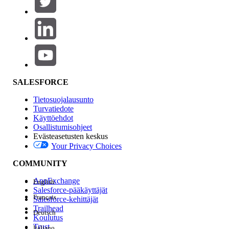
Tuotealue
Ominaisuuden vaikutus
SALESFORCE
Tietosuojalausunto
Turvatiedote
Käyttöehdot
Osallistumisohjeet
Evästeasetusten keskus
Your Privacy Choices
Edition
COMMUNITY
AppExchange
English
Salesforce-pääkäyttäjät
Français
Salesforce-kehittäjät
Trailhead
Deutsch
Kokemus
Koulutus
Trust
Italiano