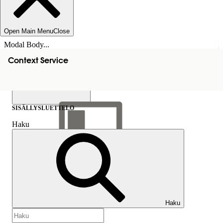
Open Main Menu
Close
Modal Body...
Context Service
SISÄLLYSLUETTELO
Haku
Näytä sisällysluettelo
Sisällysluettelo
Haku