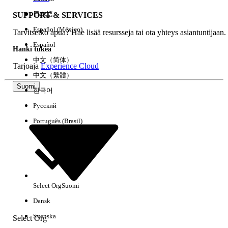
日本語
SUPPORT & SERVICES
Español (México)
Tarvitsetko apua? Hae lisää resursseja tai ota yhteys asiantuntijaan.
Tyhjennä kaikki
Valmis
Español
Hanki tukea
中文（简体）
Tarjoaja
Experience Cloud
中文（繁體）
Suomi
한국어
Русский
Português (Brasil)
Select Org
Suomi
Ei tuloksia
Dansk
Tässä on joitain hakuvinkkejä
Svenska
Select Org
Tarkista avainsanojesi oikeinkirjoitus.