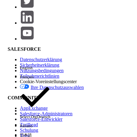
Produktbereich
Hinzufügen
Auswirkungen auf Funktionen
SALESFORCE
Datenschutzerklärung
Sicherheitserklärung
English
Nutzungsbedingungen
Teilnahmerichtlinien
Français
Cookie-Voreinstellungscenter
Ihre Datenschutzauswahlen
Edition
COMMUNITY
AppExchange
Salesforce-Administratoren
Select Org
Deutsch
Salesforce-Entwickler
Trailhead
Italiano
Erfahrung
Schulung
日本語
Trust