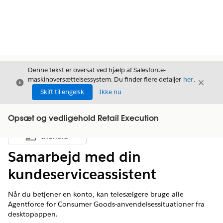
Denne tekst er oversat ved hjælp af Salesforce-
maskinoversættelsessystem. Du finder flere detaljer
her
.
Luk
Luk
Luk
Skift til engelsk
Ikke nu
Opsæt og vedligehold Retail Execution
Indhold
Vis indholdsfortegnelse
Samarbejd med din
kundeserviceassistent
Når du betjener en konto, kan telesælgere bruge alle
Agentforce for Consumer Goods-anvendelsessituationer fra
desktopappen.