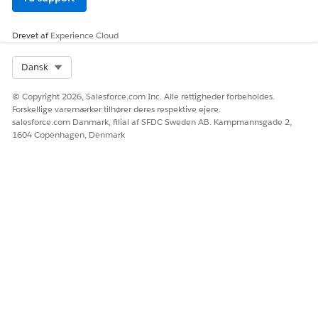
LØSTE DENNE ARTIKEL DIT PROBLEM?
Drevet af
Experience Cloud
Giv os besked, så vi kan forbedre os!
Select Org
Dansk
Ja
Nej
© Copyright 2026, Salesforce.com Inc. Alle rettigheder forbeholdes.
Forskellige varemærker tilhører deres respektive ejere.
salesforce.com Danmark, filial af SFDC Sweden AB. Kampmannsgade 2,
1604 Copenhagen, Denmark