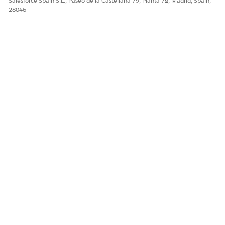
Salesforce Spain S.L., Paseo de la Castellana 79, Planta 7ª, Madrid, Spain,
28046
¿RESOLVIÓ ESTE ARTÍCULO SU PROBLEMA?
¡Háganos saber cómo podemos mejorar!
Sí
No