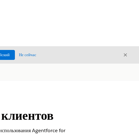
Закры
йский
Не сейчас
Закрыт
 клиентов
использования Agentforce for