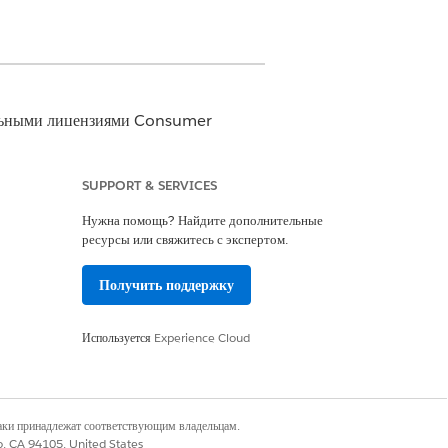
льными лицензиями Consumer
SUPPORT & SERVICES
ользуйте вкладку «Доступ агента» на
 См.
Управление доступом агента
Нужна помощь? Найдите дополнительные
ресурсы или свяжитесь с экспертом.
риложении Consumer Goods Cloud for
Получить поддержку
рать свои вопросы (напоминание) в
Используется
Experience Cloud
наки принадлежат соответствующим владельцам.
co, CA 94105, United States