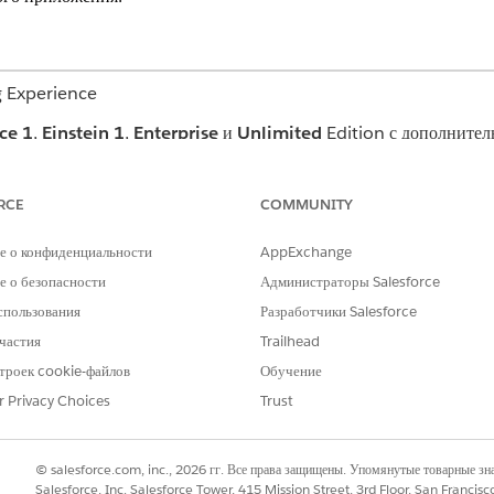
g Experience
ce 1
,
Einstein 1
,
Enterprise
и
Unlimited
Edition с дополните
on и Agentforce for Consumer Goods Cloud.
RCE
COMMUNITY
льзователям посредством профилей или наборов полномочий. Исп
ли на страницах настройки для наборов полномочий и профилей.
е о конфиденциальности
AppExchange
 о безопасности
Администраторы Salesforce
 нажать на значок Ask Agentforce в правом верхнем углу в п
спользования
Разработчики Salesforce
) и выбрать «Помощь в обслуживании клиентов». Они могут наб
частия
Trailhead
ь нужный ответ.
троек cookie-файлов
Обучение
r Privacy Choices
Trust
© salesforce.com, inc., 2026 гг. Все права защищены. Упомянутые товарные з
Salesforce, Inc. Salesforce Tower, 415 Mission Street, 3rd Floor, San Francis