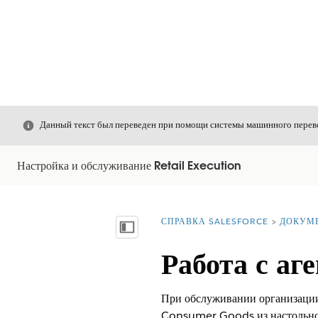
Закрыть
Данный текст был переведен при помощи системы машинного перево
Настройка и обслуживание Retail Execution
СПРАВКА SALESFORCE
ДОКУМ
Вы находитесь здесь:
Показать содержание
Работа с аг
При обслуживании организации 
Consumer Goods из настольно