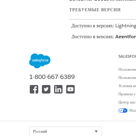
ТРЕБУЕМЫЕ ВЕРСИИ
Доступно в версиях: Lightnin
Доступно в версиях:
Agentfor
Goods Cloud Retail Executi
SALESFO
Предоставьте доступ агента по
странице сведений об агенте и
Положени
сотрудника
.
1-800-667-6389
Положение
Торговые представители могут
Условия и
Service (приложение Telesales
Правила у
чатбоксе Agentforce и получит
Центр нас
You
Select Org
Русский