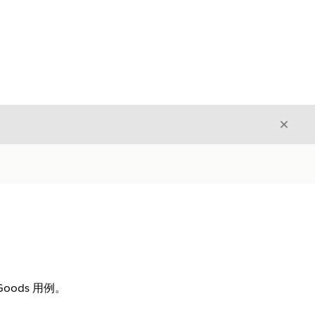
关闭
关闭
oods 用例。