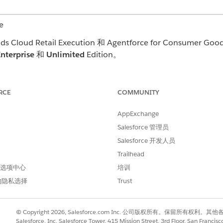
e
Cloud Retail Execution 和 Agentforce for Consumer 
nterprise
和
Unlimited
Edition。
服人员访问权限。使用“客服人员详细信息”页面上的“客服人员
人员访问
。
RCE
COMMUNITY
Goods Cloud for Service 应用程序（电话销售应用程序）右上
AppExchange
gentforce 聊天框中键入问题（提示），并获得所需的回答。
Salesforce 管理员
Salesforce 开发人员
Trailhead
 首选项中心
培训
的隐私选择
Trust
© Copyright 2026, Salesforce.com Inc. 公司版权所有。保留所
Salesforce, Inc. Salesforce Tower, 415 Mission Street, 3rd Floor, San Francis