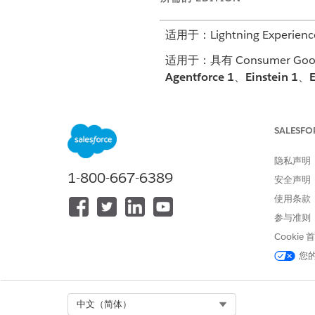
适用于：Lightning Experienc
适用于：具有 Consumer Goods 
Agentforce 1
、
Einstein 1
、
E
使用简档或权限集为用户提供客
置页面。请参阅
管理员工客服
SALESFO
电话销售代表可以单击 Consumer 
隐私声明
择客户服务帮助。他们可以在 A
1-800-667-6389
安全声明
使用条款
参与准则
Cookie
您
Select Org
中文（简体）