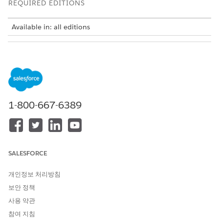
REQUIRED EDITIONS
Available in: all editions
USER PERMISSIONS
NEEDED
To download integration
Salesforce Administrator
assets:
profile
1-800-667-6389
To deploy JAR files on
MuleSoft Administrator
Anypoint Platform:
profile
OR
Business Group with Access
SALESFORCE
to Anypoint Platform
개인정보 처리방침
In Setup, find and select
MuleSoft Direct
.
On the MuleSoft Direct Setup page, in the Available Assets
보안 정책
section, from the list of available integrations, go to the
사용 약관
integration that you want to customize, and then click the
참여 지침
download arrow.