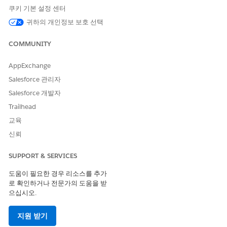
Select the asset and any required dependent assets, and
쿠키 기본 설정 센터
then click
Download
.
귀하의 개인정보 보호 선택
The integration apps are downloaded as separate .jar files.
Modify the .jar files, and deploy them on Anypoint
COMMUNITY
Platform.
See
Deploy to CloudHub
AppExchange
Salesforce 관리자
Salesforce 개발자
이 기사를 통해 문제를 해결했습니까?
Trailhead
개선을 위한 의견을 보내주세요.
교육
신뢰
예
아니요
SUPPORT & SERVICES
도움이 필요한 경우 리소스를 추가
로 확인하거나 전문가의 도움을 받
으십시오.
지원 받기