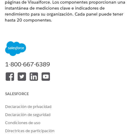
páginas de Visualforce. Los componentes proporcionan una
instantánea de mediciones clave e indicadores de
rendimiento para su organización. Cada panel puede tener
hasta 20 componentes.
Para ahorrarle tiempo, hay muchas aplicaciones disponibles
en AppExchange que puede descargar y personalizar. Este
panel de ejemplo se creó utilizando paneles de asistencia y
servicio de Salesforce Labs.
1-800-667-6389
SALESFORCE
Declaración de privacidad
Declaración de seguridad
Condiciones de uso
Directrices de participación