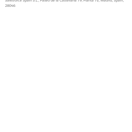
Salesforce Spain S.L., Paseo de la Castellana 79, Planta 7ª, Madrid, Spain,
Sí
No
28046