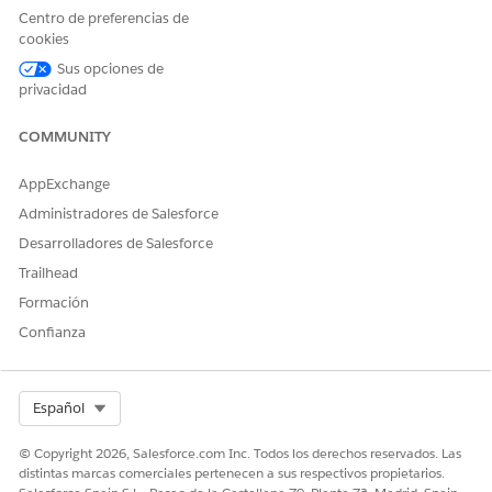
Centro de preferencias de
cookies
Sus opciones de
privacidad
COMMUNITY
AppExchange
Administradores de Salesforce
Después de crear su panel, recuerde agregarlo a la consola de
modo que los coordinadores de cuidados puedan utilizar el
Desarrolladores de Salesforce
conmutador de fichas para acceder al panel. Desde
Trailhead
Configuración, en el cuadro Búsqueda rápida, introduzca
Formación
y luego seleccione
Gestor de aplicaciones
.
Aplicaciones
Seleccione la aplicación Health Cloud que desea personalizar
Confianza
y luego agréguela como un elemento de ficha de navegación.
Select Org
Español
¿RESOLVIÓ ESTE ARTÍCULO SU PROBLEMA?
© Copyright 2026, Salesforce.com Inc. Todos los derechos reservados. Las
¡Háganos saber cómo podemos mejorar!
distintas marcas comerciales pertenecen a sus respectivos propietarios.