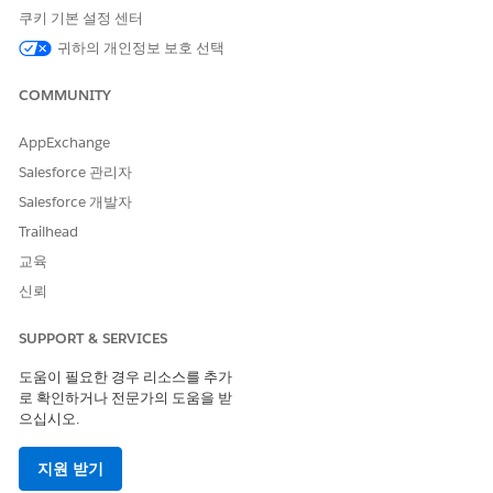
쿠키 기본 설정 센터
데이터 레이크 개체 매핑
귀하의 개인정보 보호 선택
CRM에서 컴플레인 레코드를 수집할 때 기본 필드를 Data 360의
대상 데이터 모델 개체(DMO)에 매핑해야 합니다. 이 매핑 프로세스
COMMUNITY
를 통해 에이전트가 최종 해결 방법과 고객의 초기 문제를 구분할
수 있습니다. 각 데이터의 의미를 정의하면 에이전트가 내역 일치
AppExchange
항목을 검색할 때 고객의 초기 보고서와 결과를 혼동하지 않도록 방
지할 수 있습니다.
Salesforce 관리자
Salesforce 개발자
검색 색인
Trailhead
검색 색인 텍스트 필드를 에이전트가 분석하고 평가할 수 있는 형식
교육
으로 변환합니다. 검색 접근 방식을 사용하면 색인이 컴플레인 세부
신뢰
사항을 더 작은 조각 또는 청크로 분류합니다. 이 설정을 사용하면
에이전트가 의도를 기반으로 키워드 일치 및 시맨틱 일치 항목을 모
SUPPORT & SERVICES
두 수행합니다. 컴플레인 처리기가 에이전트에게 특정 문제에 대해
질문하면 처리기가 다른 단어를 사용하는 경우에도 색인에서 관련
도움이 필요한 경우 리소스를 추가
된 과거 컴플레인을 반환합니다.
로 확인하거나 전문가의 도움을 받
으십시오.
데이터 라이브러리
데이터 라이브러리는 내역 컴플레인 데이터를 에이전트와 연결하는
지원 받기
Knowledge 컨테이너 역할을 합니다. 데이터 스트림, 데이터 모델