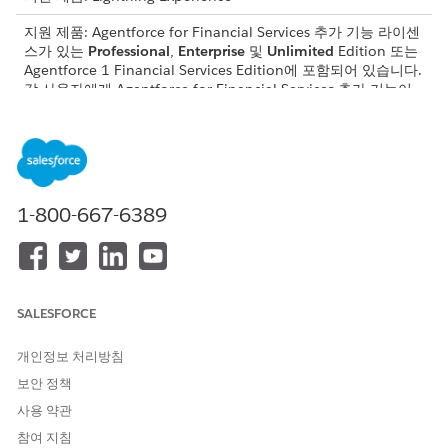
지원 제품: Agentforce for Financial Services 추가 기능 라이센
스가 있는
Professional
,
Enterprise
및
Unlimited
Edition 또는
Agentforce 1 Financial Services Edition에 포함되어 있습니다.
각 사용자에게 Agentforce for Financial Services 추가 기능이
있어야만 작업에 액세스할 수 있습니다.
Data 360은 컴플레인 관리 지원 에이전트의 Knowledge 자료입니
다. 에이전트는 외부 모델을 사용하는 대신 구조화된 컴플레인 데이
터를 사용하여 응답을 기반으로 합니다. 컴플레인 처리 담당자가 에
이전트에게 현재 문제를 분석하거나 패턴을 식별하거나 고객 응답
1-800-667-6389
초안을 작성하도록 요청하면 에이전트가 이 연결된 데이터를 참조
하여 관련 해결 전략을 표시합니다.
공개 컴플레인을 위한 데이터 스트림
SALESFORCE
데이터 스트림은 Salesforce CRM 플랫폼과 Data 360 간의 자동화
된 파이프라인 역할을 합니다. 이 파이프라인을 공개 컴플레인 개체
개인정보 처리방침
에 대해 특별히 설정하면 모든 새로운 컴플레인 제출 및 레코드 업
보안 정책
데이트가 에이전트의 Knowledge 자료로 바로 유입되도록 합니다.
컴플레인 처리기가 에이전트에게 내역 인사이트를 요청하면 에이전
사용 약관
트가 오래된 정보가 아닌 최근 조직 데이터를 평가합니다.
참여 지침