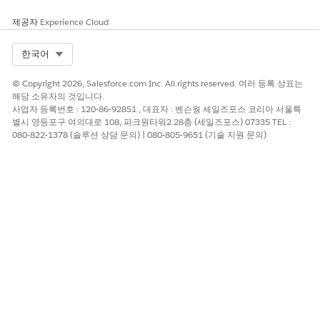
개체(DMO), 검색 색인 있는 경우 최종 단계로 데이터 라이브러리를
제공자
Experience Cloud
수동으로 만듭니다. 이 데이터 라이브러리를 컴플레인 관리 지원 에
이전트에 첨부하면 에이전트에게 내역 컴플레인 데이터에 대한 직
Select Org
한국어
접적인 참조 지점을 제공합니다.
© Copyright 2026, Salesforce.com Inc. All rights reserved. 여러 등록 상표는
해당 소유자의 것입니다.
사업자 등록번호 : 120-86-92851 , 대표자 : 벤슨웡 세일즈포스 코리아 서울특
이 기사를 통해 문제를 해결했습니까?
별시 영등포구 여의대로 108, 파크원타워2 28층 (세일즈포스) 07335 TEL :
개선을 위한 의견을 보내주세요.
080-822-1378 (솔루션 상담 문의) | 080-805-9651 (기술 지원 문의)
예
아니요