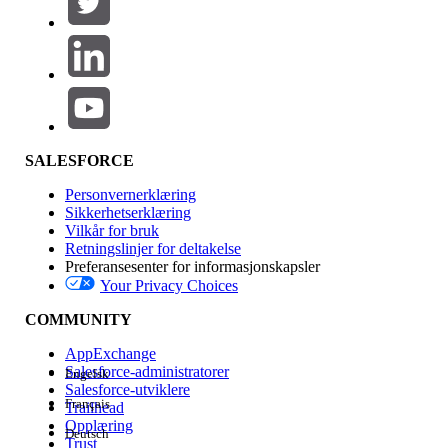
Legg til
Produktområde
Funksjonsinnvirkning
SALESFORCE
Personvernerklæring
Sikkerhetserklæring
Vilkår for bruk
Retningslinjer for deltakelse
Preferansesenter for informasjonskapsler
Your Privacy Choices
Utgave
COMMUNITY
AppExchange
Salesforce-administratorer
Engelsk
Salesforce-utviklere
Français
Trailhead
Erfaring
Opplæring
Deutsch
Trust