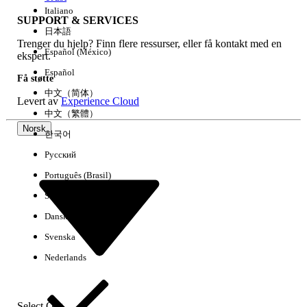
Italiano
SUPPORT & SERVICES
日本語
Trenger du hjelp? Finn flere ressurser, eller få kontakt med en
Fjern alle
Utført
Español (México)
ekspert.
Español
Få støtte
中文（简体）
Levert av
Experience Cloud
中文（繁體）
Norsk
한국어
Русский
Português (Brasil)
Suomi
Dansk
Svenska
Ingen resultater
Nederlands
Her er noen søketips
Kontroller stavemåten i søkeordene.
Select Org