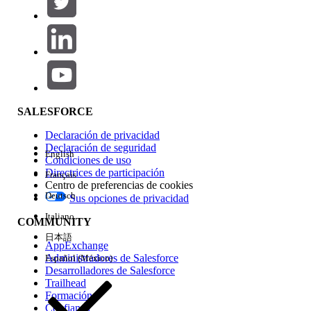
Agregar
Área de productos
Repercusión de función
SALESFORCE
Declaración de privacidad
Declaración de seguridad
English
Condiciones de uso
Directrices de participación
Français
Centro de preferencias de cookies
Deutsch
Sus opciones de privacidad
Edición
Italiano
COMMUNITY
日本語
AppExchange
Administradores de Salesforce
Español (México)
Desarrolladores de Salesforce
Trailhead
Experiencia
Formación
Confianza