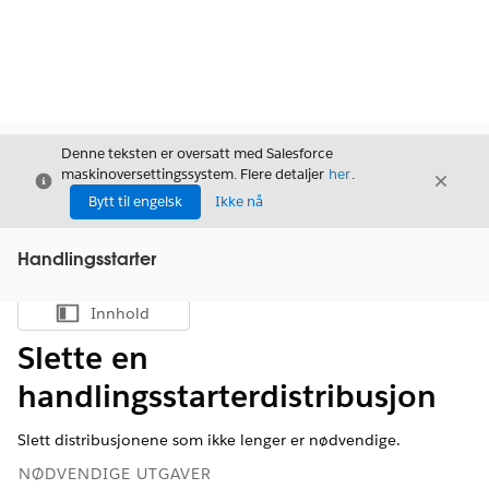
Denne teksten er oversatt med Salesforce
maskinoversettingssystem. Flere detaljer
her
.
Avslutt
Avslut
Avslutt
Bytt til engelsk
Ikke nå
Handlingsstarter
Innhold
Vis innholdsfortegnelse
Slette en
handlingsstarterdistribusjon
Slett distribusjonene som ikke lenger er nødvendige.
NØDVENDIGE UTGAVER