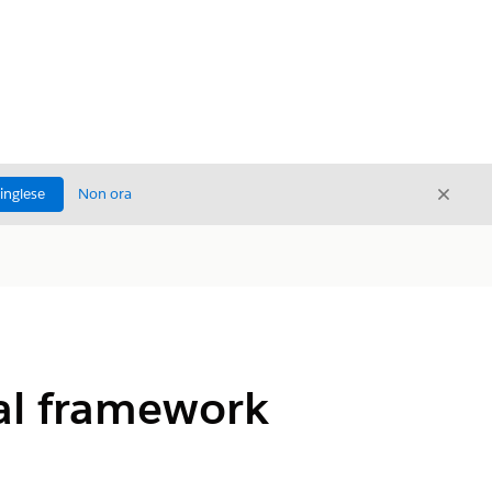
Chiud
'inglese
Non ora
Chiudi
 al framework