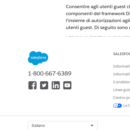
Consentire agli utenti guest 
componenti del framework Disc
l'insieme di autorizzazioni agl
utenti guest. Di seguito sono 
VERSIONI (EDITION) RICHIE
Visualizzare le versioni supporta
SALESFO
Informativ
Esplorazione e apprendimen
1-800-667-6389
Informati
Guardare questo video che ill
Condizioni
utenti guest in uno scenario d
Linee gui
Centro pr
Le t
Select Org
Italiano