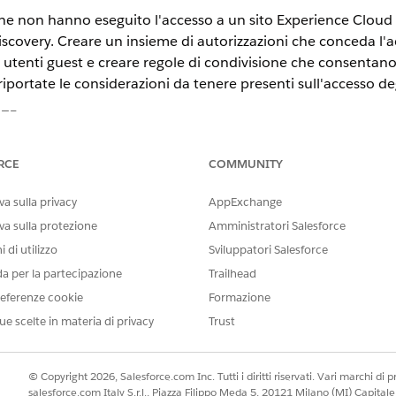
che non hanno eseguito l'accesso a un sito Experience Cloud d
overy. Creare un insieme di autorizzazioni che conceda l'ac
i utenti guest e creare regole di condivisione che consentano d
riportate le considerazioni da tenere presenti sull'accesso deg
STE
te
.
RCE
COMMUNITY
a sulla privacy
AppExchange
to
va sulla protezione
Amministratori Salesforce
ustra come distribuire i componenti del framework Discovery 
 di utilizzo
Sviluppatori Salesforce
i Financial Services.
da per la partecipazione
Trailhead
eferenze cookie
Formazione
ue scelte in materia di privacy
Trust
© Copyright 2026, Salesforce.com Inc. Tutti i diritti riservati. Vari marchi di pro
salesforce.com Italy S.r.l., Piazza Filippo Meda 5, 20121 Milano (MI) Capit