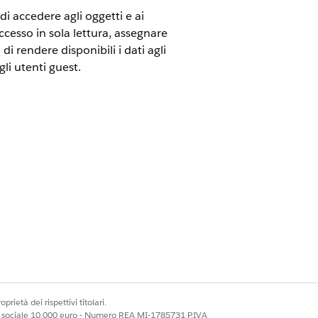
i accedere agli oggetti e ai
cesso in sola lettura, assegnare
i rendere disponibili i dati agli
li utenti guest.
nei siti Experience Cloud per gli
prietà dei rispettivi titolari.
ale sociale 10.000 euro - Numero REA MI-1785731 P.IVA