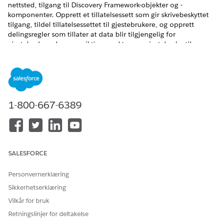
nettsted, tilgang til Discovery Framework-objekter og -
komponenter. Opprett et tillatelsessett som gir skrivebeskyttet
tilgang, tildel tillatelsessettet til gjestebrukere, og opprett
delingsregler som tillater at data blir tilgjengelig for
gjestebrukere. Lær om viktige punkter om gjestebrukertilgang.
NØDVENDIGE UTGAVER
Se støttede produktversjoner
.
1-800-667-6389
Utforske og lære
Se denne videoen for å lære hvordan du distribuerer
Discovery Framework-komponenter på Experience Cloud-
nettsteder for gjestebrukere for et Financial Services-
scenarium.
SALESFORCE
Personvernerklæring
Sikkerhetserklæring
Vilkår for bruk
Retningslinjer for deltakelse