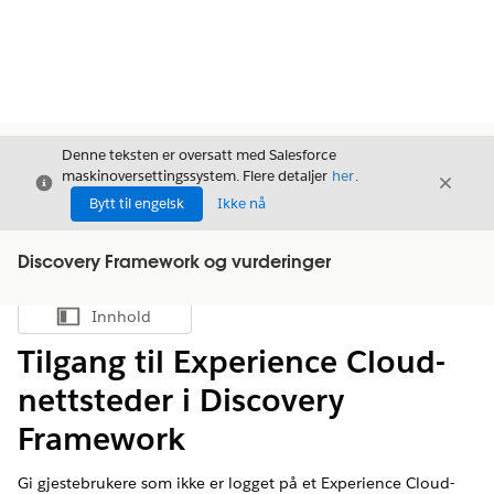
Denne teksten er oversatt med Salesforce
maskinoversettingssystem. Flere detaljer
her
.
Avslutt
Avslut
Avslutt
Bytt til engelsk
Ikke nå
Discovery Framework og vurderinger
Innhold
Vis innholdsfortegnelse
Tilgang til Experience Cloud-
nettsteder i Discovery
Framework
Gi gjestebrukere som ikke er logget på et Experience Cloud-