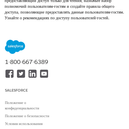
предоставляющий доступ только для чтения, назначьте набор
полномочий пользователям-гостям и создайте правила общего
доступа, позволяющие предоставлять данные пользователям-гостям.
Узнайте о рекомендациях по доступу пользователей-гостей.
ТРЕБУЕМЫЕ ВЕРСИИ
Просмотр поддерживаемых версий продуктов
.
Исследование и изучение
1-800-667-6389
Просмотрите это видео, чтобы узнать, как развернуть компоненты
инфраструктуры Discovery на сайтах Experience Cloud для
пользователей-гостей для сценария Financial Services.
SALESFORCE
Положение о
конфиденциальности
Положение о безопасности
Условия использования