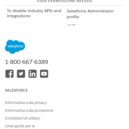
USER PERMISSIONS NEEDED
To disable industry APIs and
Salesforce Administrator
integrations:
profile
AND
MuleSoft Administrator
profile
From Setup, in the Quick Find box, enter
,
Integrations
and then expand
Integrations
.
1-800-667-6389
Expand MuleSoft, and then click
Industry APIs
.
On the Industry APIs page, turn off API access.
Click
Disable
.
SALESFORCE
QUESTO ARTICOLO HA RISOLTO IL PROBLEMA?
Informativa sulla privacy
Facci sapere, così possiamo migliorare!
Informativa sulla protezione
Condizioni di utilizzo
Sì
No
Linee guida per la