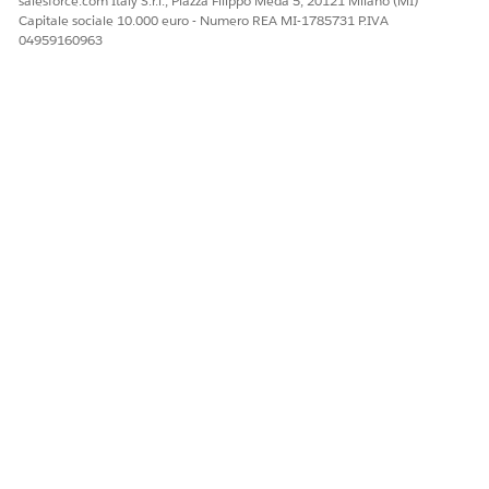
salesforce.com Italy S.r.l., Piazza Filippo Meda 5, 20121 Milano (MI)
Capitale sociale 10.000 euro - Numero REA MI-1785731 P.IVA
04959160963