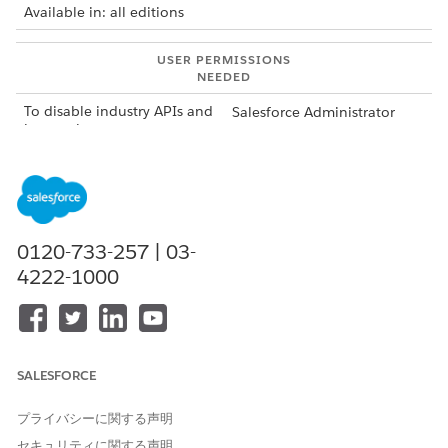
Available in: all editions
USER PERMISSIONS
NEEDED
To disable industry APIs and
Salesforce Administrator
integrations:
profile
AND
MuleSoft Administrator
profile
0120-733-257 | 03-
In Setup, find and select
MuleSoft Direct
.
4222-1000
On the MuleSoft Direct Setup page, in the MuleSoft
Instance area, click the down arrow, and select
Reset
Connection
.
Click
Reset
.
Click
Terms and Conditions
.
SALESFORCE
Click
Decline
.
プライバシーに関する声明
セキュリティに関する声明