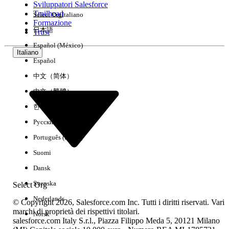
Sviluppatori Salesforce
Trailhead
Select Org
Italiano
Esperienza
Formazione
日本語
Trust
Español (México)
Italiano
Español
Cancella tutto
Chiudi
中文（简体）
中文（繁體）
한국어
Русский
Português (Brasil)
Suomi
Dansk
Svenska
Select Org
Nederlands
© Copyright 2026, Salesforce.com Inc. Tutti i diritti riservati. Vari
marchi di proprietà dei rispettivi titolari.
Norsk
salesforce.com Italy S.r.l., Piazza Filippo Meda 5, 20121 Milano
Nessun risultato