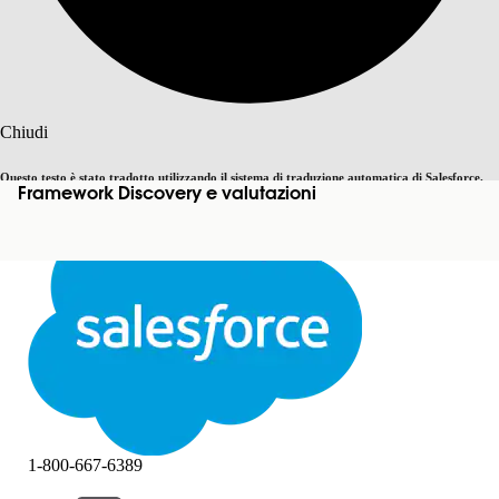
Cerca
Chiudi
Questo testo è stato tradotto utilizzando il sistema di traduzione automatica di Salesforce.
Framework Discovery e valutazioni
Passa all'inglese
Non ora
Ulteriori dettagli sono disponibili
qui
.
Chiudi
Chiudi
1-800-667-6389