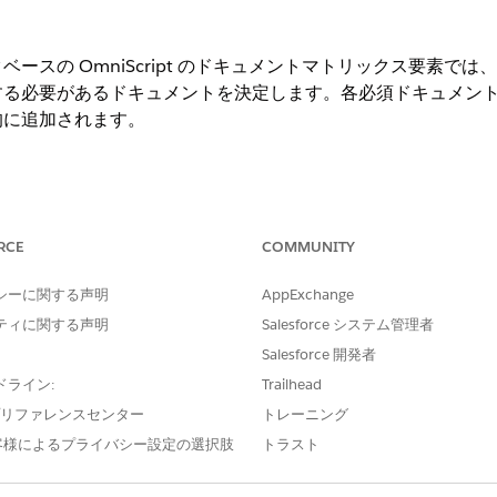
ースの OmniScript のドキュメントマトリックス要素で
する必要があるドキュメントを決定します。各必須ドキュメン
的に追加されます。
ションを表示する。
RCE
COMMUNITY
必要なユーザー権限
シーに関する声明
AppExchange
iScript を編集する
権限情報を
表示する。
ティに関する声明
Salesforce システム管理者
Salesforce 開発者
クス要素は、ディスカバリーフレームワーク種別の OmniScript 
ドライン:
Trailhead
e プリファレンスセンター
トレーニング
客様によるプライバシー設定の選択肢
トラスト
ild (構築)] パネルの [Inputs (入力)] で、[
Document Matrix (ドキ
るドキュメントを決定する質問の後に、[Document Matrix (ド