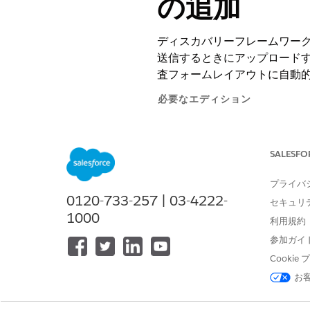
の追加
ディスカバリーフレームワークベ
送信するときにアップロード
査フォームレイアウトに自動
必要なエディション
サポートされている
製品のエディ
SALESFO
プライバ
ディスカバリーフレームワーク Omn
0120-733-257 | 03-4222-
セキュリ
1000
利用規約
ドキュメントマトリッ
メモ
参加ガイ
Cooki
お
OmniStudio Designer の [Bu
ラッグします。
回答者がアップロードする必要があ