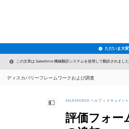
閉じる
この文章は Salesforce 機械翻訳システムを使用して翻訳されまし
ディスカバリーフレームワークおよび調査
SALESFORCE ヘルプ
ドキュメント
詳細情報:
目次を表示
評価フォー