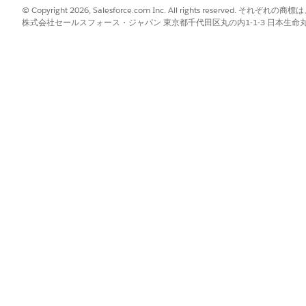
© Copyright 2026, Salesforce.com Inc. All rights reserve
株式会社セールスフォース・ジャパン 東京都千代田区丸の内1-1-3 日本生命丸の内ガ
素を設定するには、キャンバス上の
[Document Matrix (ドキュメント
定表を選択)]
リストから、回答者がアップロードする必要があるドキュメン
決定表の入力に対応付けます。
iScript 要素の開発者名を使用します。