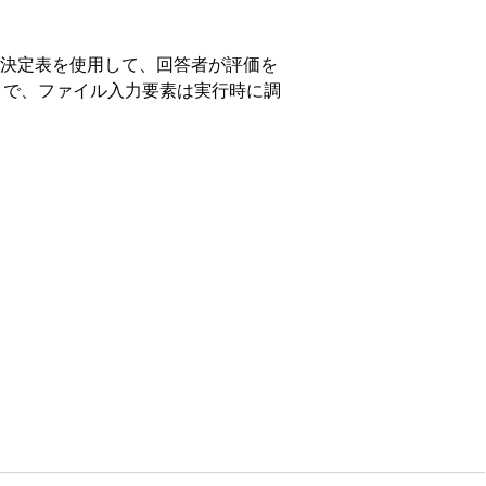
は、決定表を使用して、回答者が評価を
トで、ファイル入力要素は実行時に調
でのみ機能します。
ュメントマトリックス
)] 要素をキャンバスにド
キュメントマトリックス)] 要素を別個のステ