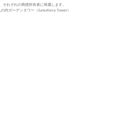
d. それぞれの商標は、それぞれの商標所有者に帰属します。
ーデンタワー（Salesforce Tower）
マトリックス)]
要素をクリックしてプロパテ
トを動的に決定するために使用する決定