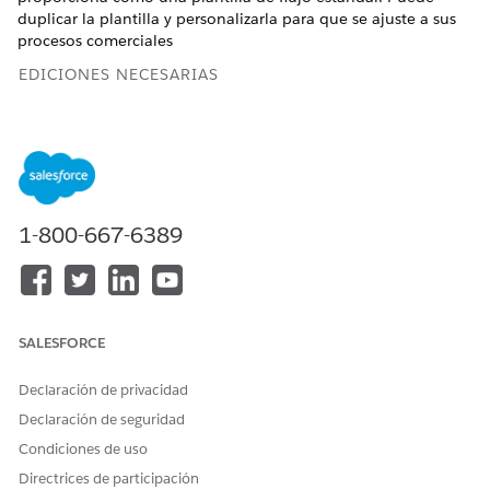
duplicar la plantilla y personalizarla para que se ajuste a sus
procesos comerciales
EDICIONES NECESARIAS
Ver ediciones de
productos compatibles.
PERMISOS DE USUARIO NECESARIOS
Para abrir, modificar o crear
Gestionar flujo
1-800-667-6389
un flujo en Flow Builder:
Para ejecutar un flujo
Ejecutar flujos
Para acceder a la plantilla
Sobre de evaluación
de flujo
SALESFORCE
El flujo de plantilla Enviar correo electrónico de sobre de
Declaración de privacidad
evaluación encuentra una dirección de correo electrónico
Declaración de seguridad
apropiada a la que enviar una notificación si coloca el
componente Evaluación en una página Caso, Cuenta o
Condiciones de uso
Contacto.
Directrices de participación