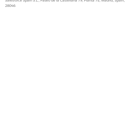
Salesforce Spain S.L., Paseo de la Castellana 79, Planta 7ª, Madrid, Spain,
Active
el flujo.
28046
¿RESOLVIÓ ESTE ARTÍCULO SU PROBLEMA?
¡Háganos saber cómo podemos mejorar!
Sí
No